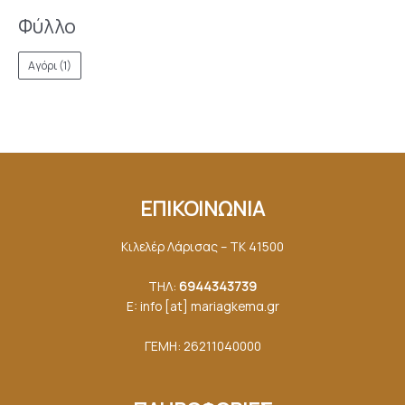
Φύλλο
Αγόρι
(1)
ΕΠΙΚΟΙΝΩΝΙΑ
Κιλελέρ Λάρισας – ΤΚ 41500
ΤΗΛ:
6944343739
E: info [at] mariagkemα.gr
ΓΕΜΗ: 26211040000