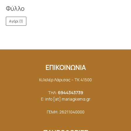
Φύλλο
Αγόρι
(1)
ΕΠΙΚΟΙΝΩΝΙΑ
Κιλελέρ Λάρισας – ΤΚ 41500
ΤΗΛ:
6944343739
E: info [at] mariagkemα.gr
ΓΕΜΗ: 26211040000