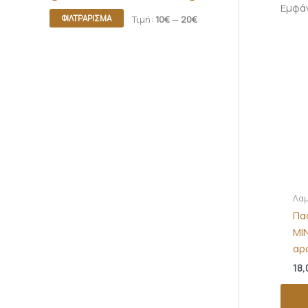
Εμφά
ΦΙΛΤΡΆΡΙΣΜΑ
Τιμή:
10€
—
20€
Λαμ
Πα
MI
αρ
18,