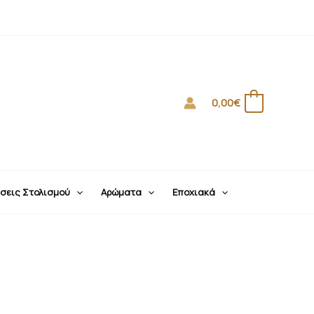
0,00
€
0
σεις Στολισμού
Αρώματα
Εποχιακά