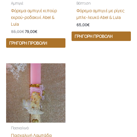
Αμπιγιέ
Βάπτιση
Φόρεμα αμπιγιέ κιπούρ
Φόρεμα αμπιγιέ με ρίγες
εκρού-ροδακινί Abel &
μπλε-λευκό Abel & Lula
Lula
65,00
€
85,00
€
79,00
€
ΓΡΉΓΟΡΗ ΠΡΟΒΟΛΉ
ΓΡΉΓΟΡΗ ΠΡΟΒΟΛΉ
Πασχαλινά
Πασχαλινή Λαμπάδα