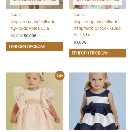
Αμπιγιέ
Αμπιγιέ
Φόρεμα αμπιγιέ Mikado
Φόρεμα αμπιγιέ Mikado
τιρκουάζ Abel & Lula
σταμπωτό φλοράλ λευκό
Abel & Lula
63,00
€
50,00
€
63,00
€
ΓΡΉΓΟΡΗ ΠΡΟΒΟΛΉ
ΓΡΉΓΟΡΗ ΠΡΟΒΟΛΉ
Original
Η
Sale!
price
τρέχουσα
was:
τιμή
85,00€.
είναι:
79,00€.