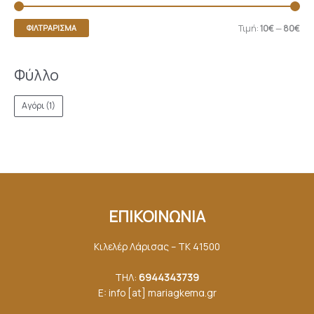
Τιμή:
10€
—
80€
ΦΙΛΤΡΆΡΙΣΜΑ
Φύλλο
Αγόρι
(1)
ΕΠΙΚΟΙΝΩΝΙΑ
Κιλελέρ Λάρισας – ΤΚ 41500
ΤΗΛ:
6944343739
E: info [at] mariagkemα.gr