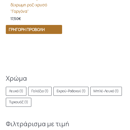
δίχρωμη ροζ-χρυσό
“Γοργόνα”
17,50
€
ΓΡΉΓΟΡΗ ΠΡΟΒΟΛΉ
Χρώμα
Λευκό
(1)
Γαλάζιο
(1)
Εκρού-Ροδακινί
(1)
Μπλέ-Λευκό
(1)
Τιρκουάζ
(1)
Φιλτράρισμα με τιμή