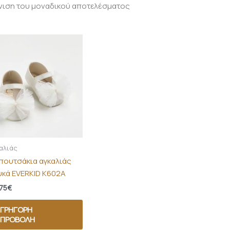
νιση του μοναδικού αποτελέσματος
αλιάς
πουτσάκια αγκαλιάς
υκά EVERKID Κ602Α
75
€
ΓΡΉΓΟΡΗ
ΠΡΟΒΟΛΉ