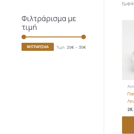
Εμφά
Φιλτράρισμα με
τιμή
ΦΙΛΤΡΆΡΙΣΜΑ
Τιμή:
20€
—
30€
Αγκ
Πα
Λε
28,