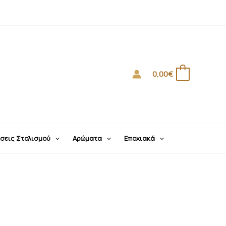
0,00
€
0
σεις Στολισμού
Αρώματα
Εποχιακά