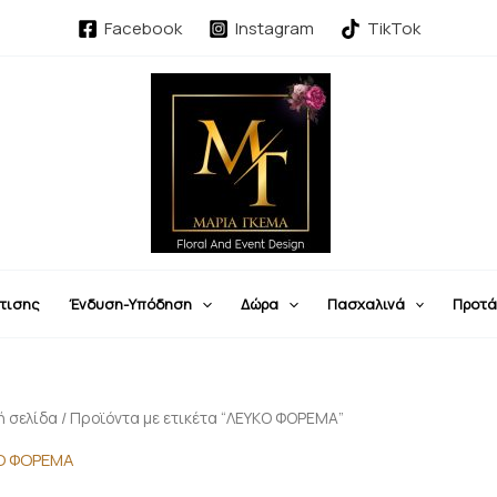
Sorted
by
Facebook
Instagram
TikTok
latest
τισης
Ένδυση-Υπόδηση
Δώρα
Πασχαλινά
Προτά
ή σελίδα
/ Προϊόντα με ετικέτα “ΛΕΥΚΟ ΦΟΡΕΜΑ”
Ο ΦΟΡΕΜΑ