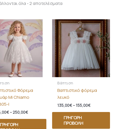
λλονται όλα - 2 αποτελέσματα
Price
Price
range:
range:
225,00€
135,00€
through
through
250,00€
155,00€
πτιση
Βάπτιση
πτιστικό Φόρεμα
Βαπτιστικό φόρεμα
ουάρ Mi Chiamo
λευκό
805-Ι
135,00
€
–
155,00
€
,00
€
–
250,00
€
ΓΡΉΓΟΡΗ
ΠΡΟΒΟΛΉ
ΓΡΉΓΟΡΗ