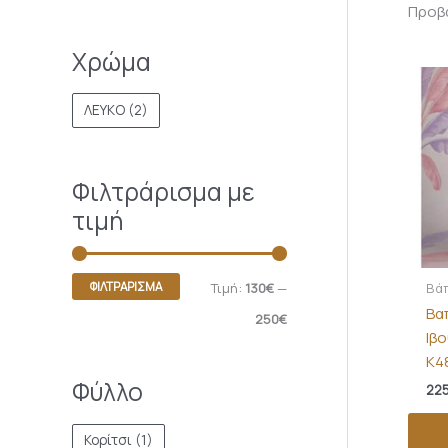
Προβά
Χρώμα
ΛΕΥΚΟ
(2)
Φιλτράρισμα με
τιμή
ΦΙΛΤΡΆΡΙΣΜΑ
Βά
Τιμή:
130€
—
Βα
250€
Ιβ
Κ4
Φύλλο
225
Κορίτσι
(1)