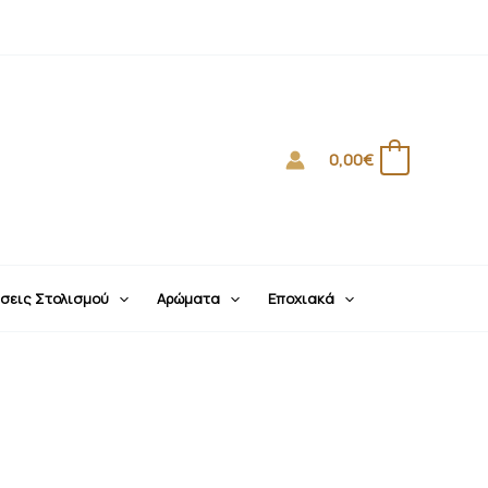
0,00
€
0
σεις Στολισμού
Αρώματα
Εποχιακά