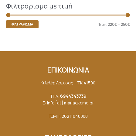
Φιλτράρισμα με τιμή
Τιμή:
220€
—
250€
ΦΙΛΤΡΆΡΙΣΜΑ
ΕΠΙΚΟΙΝΩΝΙΑ
Κιλελέρ Λάρισας – ΤΚ 41500
ΤΗΛ:
6944343739
E: info [at] mariagkemα.gr
ΓΕΜΗ: 26211040000