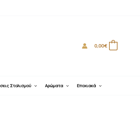
0,00
€
0
σεις Στολισμού
Αρώματα
Εποχιακά