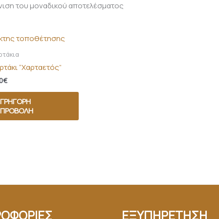
νιση του μοναδικού αποτελέσματος
ρτάκια
ρτάκι “Χαρταετός”
0
€
ΓΡΉΓΟΡΗ
ΠΡΟΒΟΛΉ
ΟΦΟΡΙΕΣ
ΕΞΥΠΗΡΕΤΗΣΗ