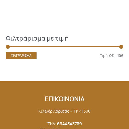
Φιλτράρισμα με τιμή
Τιμή:
0€
—
10€
ΦΙΛΤΡΆΡΙΣΜΑ
ΕΠΙΚΟΙΝΩΝΙΑ
Κιλελέρ Λάρισας – ΤΚ 41500
ΤΗΛ:
6944343739