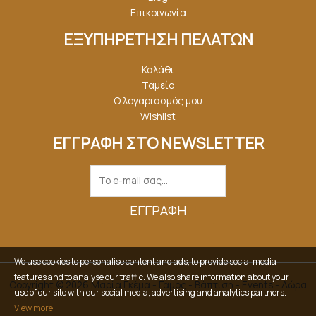
Επικοινωνία
ΕΞΥΠΗΡΕΤΗΣΗ ΠΕΛΑΤΩΝ
Καλάθι
Ταμείο
Ο λογαριασμός μου
Wishlist
ΕΓΓΡΑΦΗ ΣΤΟ NEWSLETTER
ΕΓΓΡΑΦΉ
We use cookies to personalise content and ads, to provide social media
features and to analyse our traffic. We also share information about your
Copyright © 2026 Μαρία Γκέμα - Γάμος - Βάπτιση - Events - Δώρα
use of our site with our social media, advertising and analytics partners.
View more