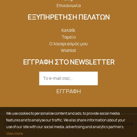
Επικοινωνία
ΕΞΥΠΗΡΕΤΗΣΗ ΠΕΛΑΤΩΝ
Καλάθι
Ταμείο
Ο λογαριασμός μου
Wishlist
ΕΓΓΡΑΦΗ ΣΤΟ NEWSLETTER
ΕΓΓΡΑΦΉ
We use cookies to personalise content and ads, to provide social media
features and to analyse our traffic. We also share information about your
Copyright © 2026 Μαρία Γκέμα - Γάμος - Βάπτιση - Events - Δώρα
use of our site with our social media, advertising and analytics partners.
View more