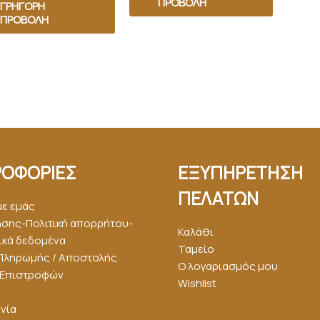
ΠΡΟΒΟΛΉ
ΓΡΉΓΟΡΗ
ΠΡΟΒΟΛΉ
ΟΦΟΡΙΕΣ
ΕΞΥΠΗΡΕΤΗΣΗ
ΠΕΛΑΤΩΝ
με εμάς
ήσης-Πολιτική απορρήτου-
Καλάθι
κά δεδομένα
Ταμείο
Πληρωμής / Αποστολής
Ο λογαριασμός μου
ή Επιστροφών
Wishlist
νία