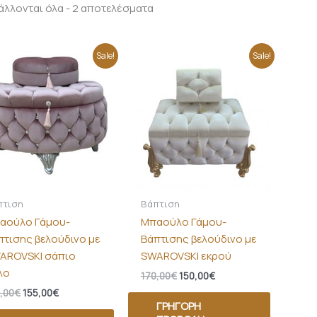
λλονται όλα - 2 αποτελέσματα
Original
Η
Original
Η
Sale!
Sale!
price
τρέχουσα
price
τρέχουσα
was:
τιμή
was:
τιμή
175,00€.
είναι:
170,00€.
είναι:
155,00€.
150,00€.
πτιση
Βάπτιση
αούλο Γάμου-
Μπαούλο Γάμου-
πτισης βελούδινο με
Βάπτισης βελούδινο με
AROVSKI σάπιο
SWAROVSKI εκρού
λο
170,00
€
150,00
€
,00
€
155,00
€
ΓΡΉΓΟΡΗ