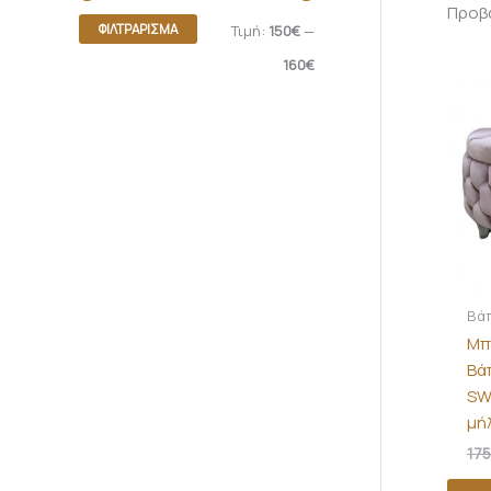
Προβά
ΦΙΛΤΡΆΡΙΣΜΑ
Τιμή:
150€
—
160€
Βά
Μπ
Βά
SW
μή
175