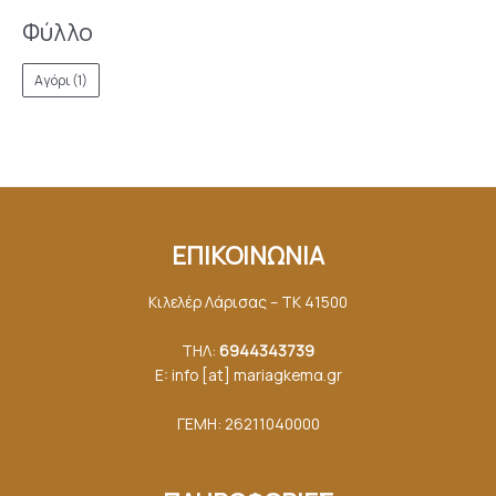
Φύλλο
Αγόρι
(1)
ΕΠΙΚΟΙΝΩΝΙΑ
Κιλελέρ Λάρισας – ΤΚ 41500
ΤΗΛ:
6944343739
E: info [at] mariagkemα.gr
ΓΕΜΗ: 26211040000