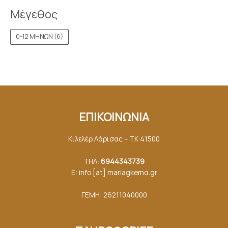
Μέγεθος
0-12 ΜΗΝΩΝ
(6)
ΕΠΙΚΟΙΝΩΝΙΑ
Κιλελέρ Λάρισας – ΤΚ 41500
ΤΗΛ:
6944343739
E: info [at] mariagkemα.gr
ΓΕΜΗ: 26211040000