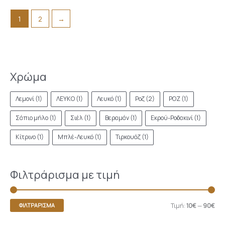
1
2
→
Χρώμα
Λεμονί
(1)
ΛΕΥΚΟ
(1)
Λευκό
(1)
Ροζ
(2)
ΡΟΖ
(1)
Σάπιο μήλο
(1)
Σιέλ
(1)
Βεραμάν
(1)
Εκρού-Ροδακινί
(1)
Κίτρινο
(1)
Μπλέ-Λευκό
(1)
Τιρκουάζ
(1)
Φιλτράρισμα με τιμή
Τιμή:
10€
—
90€
ΦΙΛΤΡΆΡΙΣΜΑ