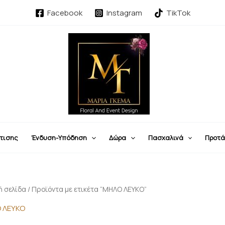
Facebook
Instagram
TikTok
τισης
Ένδυση-Υπόδηση
Δώρα
Πασχαλινά
Προτά
ή σελίδα
/ Προϊόντα με ετικέτα “ΜΗΛΟ ΛΕΥΚΟ”
 ΛΕΥΚΟ