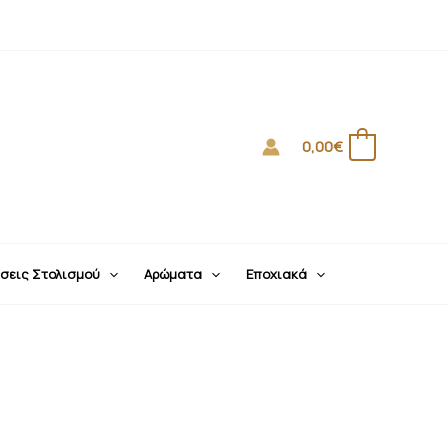
0,00
€
0
σεις Στολισμού
Αρώματα
Εποχιακά