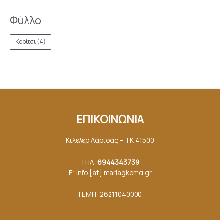
Φύλλο
Κορίτσι
(4)
ΕΠΙΚΟΙΝΩΝΙΑ
Κιλελέρ Λάρισας – ΤΚ 41500
ΤΗΛ:
6944343739
E: info [at] mariagkemα.gr
ΓΕΜΗ: 26211040000