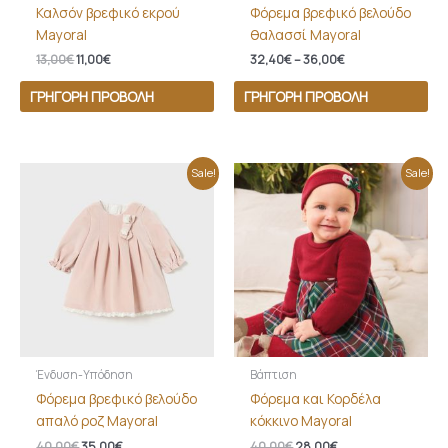
Καλσόν βρεφικό εκρού
Φόρεμα βρεφικό βελούδο
Mayoral
θαλασσί Mayoral
13,00
€
11,00
€
32,40
€
–
36,00
€
ΓΡΉΓΟΡΗ ΠΡΟΒΟΛΉ
ΓΡΉΓΟΡΗ ΠΡΟΒΟΛΉ
Original
Η
Original
Η
Sale!
Sale!
price
τρέχουσα
price
τρέχουσα
was:
τιμή
was:
τιμή
40,00€.
είναι:
40,00€.
είναι:
35,00€.
28,00€.
Ένδυση-Υπόδηση
Βάπτιση
Φόρεμα βρεφικό βελούδο
Φόρεμα και Κορδέλα
απαλό ροζ Mayoral
κόκκινο Mayoral
40,00
€
35,00
€
40,00
€
28,00
€