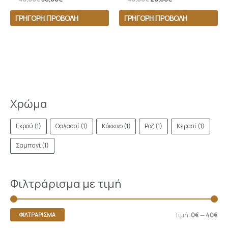
ΓΡΉΓΟΡΗ ΠΡΟΒΟΛΉ
ΓΡΉΓΟΡΗ ΠΡΟΒΟΛΉ
Χρώμα
Εκρού
(1)
Θαλασσί
(1)
Κόκκινο
(1)
Ροζ
(1)
Κερασί
(1)
Σαμπανί
(1)
Φιλτράρισμα με τιμή
Τιμή:
0€
—
40€
ΦΙΛΤΡΆΡΙΣΜΑ