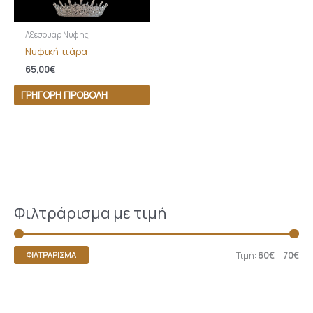
Αξεσουάρ Νύφης
Νυφική τιάρα
65,00
€
ΓΡΉΓΟΡΗ ΠΡΟΒΟΛΉ
Φιλτράρισμα με τιμή
Τιμή:
60€
—
70€
ΦΙΛΤΡΆΡΙΣΜΑ