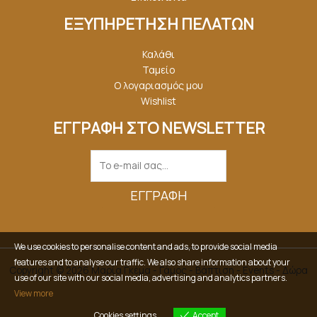
ΕΞΥΠΗΡΕΤΗΣΗ ΠΕΛΑΤΩΝ
Καλάθι
Ταμείο
Ο λογαριασμός μου
Wishlist
ΕΓΓΡΑΦΗ ΣΤΟ NEWSLETTER
ΕΓΓΡΑΦΉ
We use cookies to personalise content and ads, to provide social media
features and to analyse our traffic. We also share information about your
Copyright © 2026 Μαρία Γκέμα - Γάμος - Βάπτιση - Events - Δώρα
use of our site with our social media, advertising and analytics partners.
View more
Cookies settings
Accept