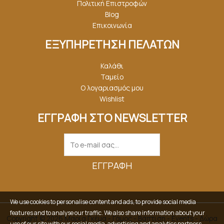
Πολιτική Επιστροφών
Blog
Επικοινωνία
ΕΞΥΠΗΡΕΤΗΣΗ ΠΕΛΑΤΩΝ
Καλάθι
Ταμείο
Ο λογαριασμός μου
Wishlist
ΕΓΓΡΑΦΗ ΣΤΟ NEWSLETTER
ΕΓΓΡΑΦΉ
We use cookies to personalise content and ads, to provide social media
features and to analyse our traffic. We also share information about your
Copyright © 2026 Μαρία Γκέμα - Γάμος - Βάπτιση - Events - Δώρα
use of our site with our social media, advertising and analytics partners.