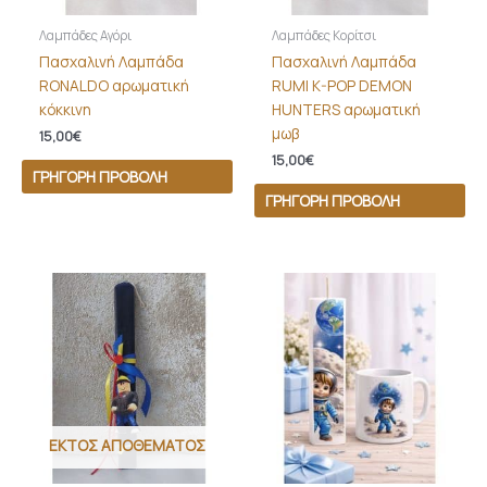
Λαμπάδες Αγόρι
Λαμπάδες Κορίτσι
Πασχαλινή Λαμπάδα
Πασχαλινή Λαμπάδα
RONALDO αρωματική
RUMI K-POP DEMON
κόκκινη
HUNTERS αρωματική
μωβ
15,00
€
15,00
€
ΓΡΉΓΟΡΗ ΠΡΟΒΟΛΉ
ΓΡΉΓΟΡΗ ΠΡΟΒΟΛΉ
ΕΚΤΌΣ ΑΠΟΘΈΜΑΤΟΣ