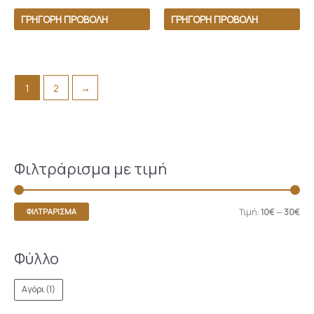
ΓΡΉΓΟΡΗ ΠΡΟΒΟΛΉ
ΓΡΉΓΟΡΗ ΠΡΟΒΟΛΉ
1
2
→
Φιλτράρισμα με τιμή
Τιμή:
10€
—
30€
ΦΙΛΤΡΆΡΙΣΜΑ
Φύλλο
Αγόρι
(1)