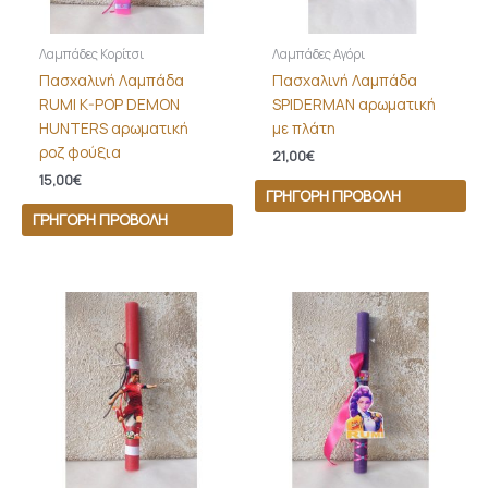
Λαμπάδες Κορίτσι
Λαμπάδες Αγόρι
Πασχαλινή Λαμπάδα
Πασχαλινή Λαμπάδα
RUMI K-POP DEMON
SPIDERMAN αρωματική
HUNTERS αρωματική
με πλάτη
ροζ φούξια
21,00
€
15,00
€
ΓΡΉΓΟΡΗ ΠΡΟΒΟΛΉ
ΓΡΉΓΟΡΗ ΠΡΟΒΟΛΉ