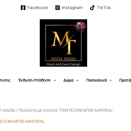
Facebook
Instagram
TikTok
τισης
Ένδυση-Υπόδηση
Δώρα
Πασχαλινά
Προτά
ή σελίδα
/ Προϊόντα με ετικέτα “ΠΑΝΤΕΛΟΝΙ ΜΠΛΕ MAYORAL”
ΕΛΟΝΙ ΜΠΛΕ MAYORAL