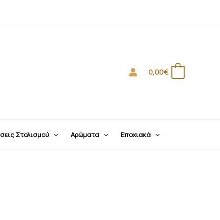
0,00
€
0
σεις Στολισμού
Αρώματα
Εποχιακά