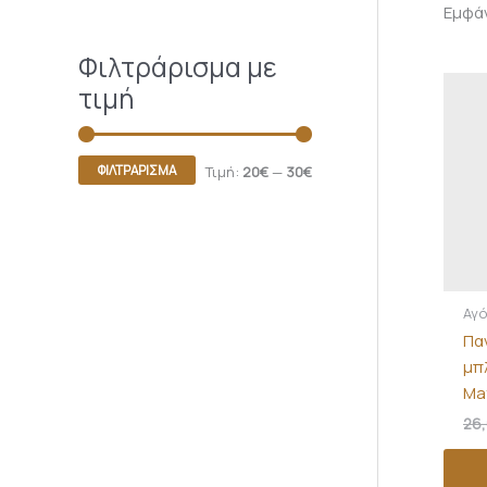
Εμφά
Φιλτράρισμα με
τιμή
ΦΙΛΤΡΆΡΙΣΜΑ
Τιμή:
20€
—
30€
Αγό
Πα
μπ
Ma
26