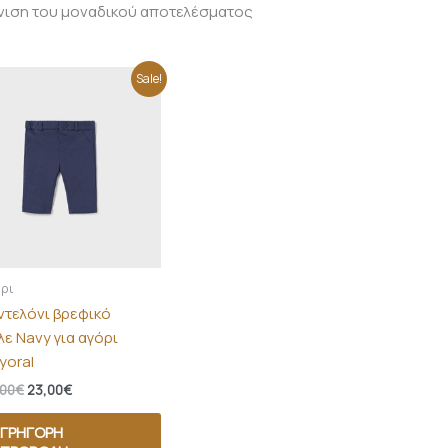
νιση του μοναδικού αποτελέσματος
Original
Η
Sale!
price
τρέχουσα
was:
τιμή
26,00€.
είναι:
23,00€.
ρι
ντελόνι βρεφικό
λε Navy για αγόρι
yoral
,00
€
23,00
€
ΓΡΉΓΟΡΗ