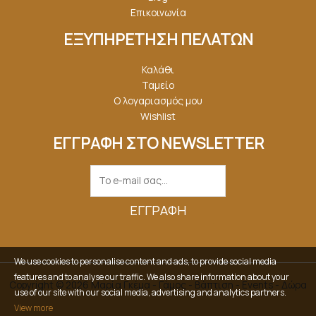
Επικοινωνία
ΕΞΥΠΗΡΕΤΗΣΗ ΠΕΛΑΤΩΝ
Καλάθι
Ταμείο
Ο λογαριασμός μου
Wishlist
ΕΓΓΡΑΦΗ ΣΤΟ NEWSLETTER
ΕΓΓΡΑΦΉ
We use cookies to personalise content and ads, to provide social media
features and to analyse our traffic. We also share information about your
Copyright © 2026 Μαρία Γκέμα - Γάμος - Βάπτιση - Events - Δώρα
use of our site with our social media, advertising and analytics partners.
View more