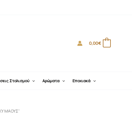
0,00
€
0
σεις Στολισμού
Αρώματα
Εποχιακά
ΚΥ ΜΑΟΥΣ”