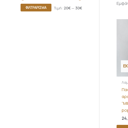
Εμφά
ΦΙΛΤΡΆΡΙΣΜΑ
Τιμή:
20€
—
30€
Ε
Λα
Πα
αρ
“Μ
po
24