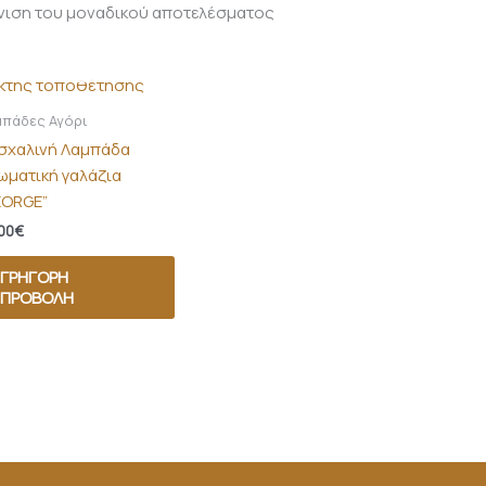
νιση του μοναδικού αποτελέσματος
ΚΤΌΣ ΑΠΟΘΈΜΑΤΟΣ
μπάδες Αγόρι
σχαλινή Λαμπάδα
ωματική γαλάζια
EORGE”
00
€
ΓΡΉΓΟΡΗ
ΠΡΟΒΟΛΉ