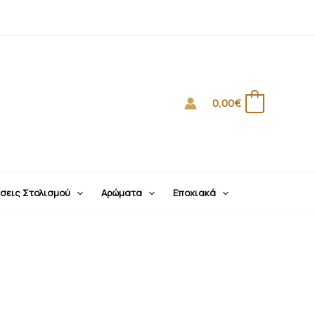
0,00
€
0
σεις Στολισμού
Αρώματα
Εποχιακά