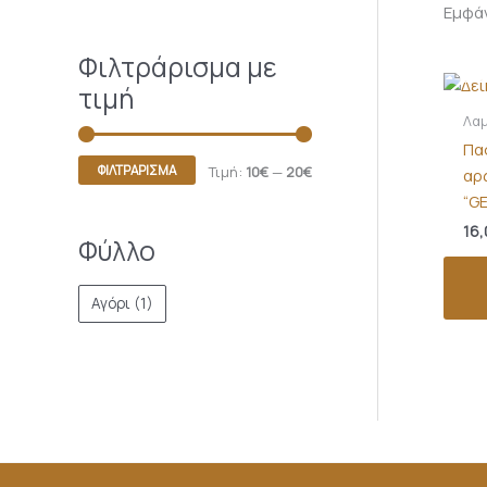
Εμφά
Ε
Φιλτράρισμα με
τιμή
Λα
Πα
ΦΙΛΤΡΆΡΙΣΜΑ
Τιμή:
10€
—
20€
αρ
“G
16,
Φύλλο
Αγόρι
(1)