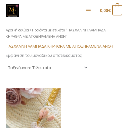
Μετάβαση
Ε
Μ
στο
0
0,00
€
λ
έ
περιεχόμενο
ά
γ
χ
ι
Αρχική σελίδα
/ Προϊόντα με ετικέτα “ΠΑΣΧΑΛΙΝΗ ΛΑΜΠΑΔΑ
ι
σ
ΚΗΡΗΘΡΑ ΜΕ ΑΠΟΞΗΡΑΜΕΝΑ ΑΝΘΗ”
σ
τ
ΠΑΣΧΑΛΙΝΗ ΛΑΜΠΑΔΑ ΚΗΡΗΘΡΑ ΜΕ ΑΠΟΞΗΡΑΜΕΝΑ ΑΝΘΗ
τ
η
Εμφάνιση του μοναδικού αποτελέσματος
η
τ
τ
ι
ι
μ
μ
ή
ή