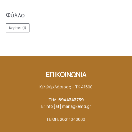
Φύλλο
Κορίτσι
(1)
ΕΠΙΚΟΙΝΩΝΙΑ
Κιλελέρ Λάρισας – ΤΚ 41500
ΤΗΛ:
6944343739
E: info [at] mariagkemα.gr
ΓΕΜΗ: 26211040000