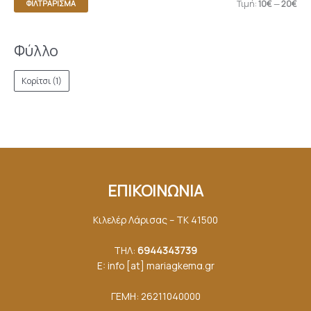
Τιμή:
10€
—
20€
ΦΙΛΤΡΆΡΙΣΜΑ
Φύλλο
Κορίτσι
(1)
ΕΠΙΚΟΙΝΩΝΙΑ
Κιλελέρ Λάρισας – ΤΚ 41500
ΤΗΛ:
6944343739
E: info [at] mariagkemα.gr
ΓΕΜΗ: 26211040000