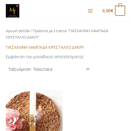
Μετάβαση
Ε
Μ
στο
0
0,00
€
λ
έ
περιεχόμενο
ά
γ
χ
ι
Αρχική σελίδα
/ Προϊόντα με ετικέτα “ΠΑΣΧΑΛΙΝΗ ΛΑΜΠΑΔΑ
ι
σ
ΚΡΥΣΤΑΛΛΟ ΔΑΚΡΥ”
σ
τ
ΠΑΣΧΑΛΙΝΗ ΛΑΜΠΑΔΑ ΚΡΥΣΤΑΛΛΟ ΔΑΚΡΥ
τ
η
Εμφάνιση του μοναδικού αποτελέσματος
η
τ
τ
ι
ι
μ
μ
ή
ή