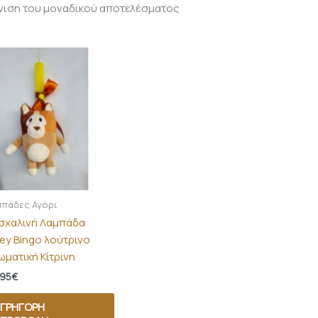
νιση του μοναδικού αποτελέσματος
μπάδες Αγόρι
σχαλινή Λαμπάδα
uey Bingo λούτρινο
ωματική Κίτρινη
,95
€
ΓΡΉΓΟΡΗ