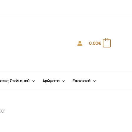
0,00
€
0
σεις Στολισμού
Αρώματα
Εποχιακά
GO”