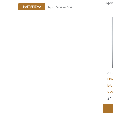
Εμφά
ΦΙΛΤΡΆΡΙΣΜΑ
Τιμή:
20€
—
30€
Λα
Πα
Bl
αρ
24