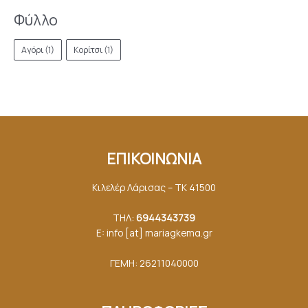
Φύλλο
Αγόρι
(1)
Κορίτσι
(1)
ΕΠΙΚΟΙΝΩΝΙΑ
Κιλελέρ Λάρισας – ΤΚ 41500
ΤΗΛ:
6944343739
E: info [at] mariagkemα.gr
ΓΕΜΗ: 26211040000