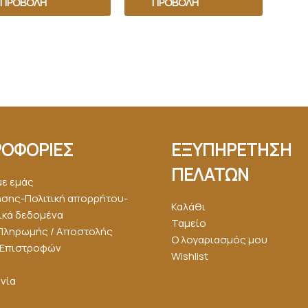
ΠΡΟΒΟΛΉ
ΠΡΟΒΟΛΉ
ΟΦΟΡΙΕΣ
ΕΞΥΠΗΡΕΤΗΣΗ
ΠΕΛΑΤΩΝ
με εμάς
ήσης-Πολιτική απορρήτου-
Καλάθι
κά δεδομένα
Ταμείο
Πληρωμής / Αποστολής
Ο λογαριασμός μου
ή Επιστροφών
Wishlist
νία