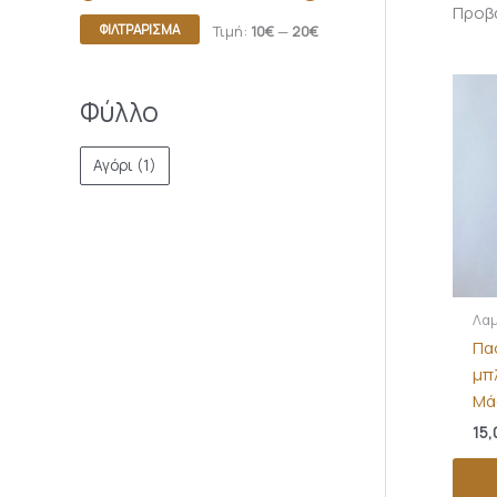
Προβά
ΦΙΛΤΡΆΡΙΣΜΑ
Τιμή:
10€
—
20€
Φύλλο
Αγόρι
(1)
Λα
Πα
μπ
Μά
15,