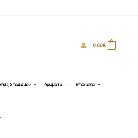
0,00
€
0
σεις Στολισμού
Αρώματα
Εποχιακά
E”