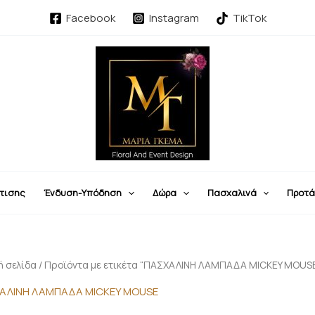
Sorted
by
Facebook
Instagram
TikTok
latest
τισης
Ένδυση-Υπόδηση
Δώρα
Πασχαλινά
Προτά
ή σελίδα
/ Προϊόντα με ετικέτα “ΠΑΣΧΑΛΙΝΗ ΛΑΜΠΑΔΑ MICKEY MOUS
ΑΛΙΝΗ ΛΑΜΠΑΔΑ MICKEY MOUSE