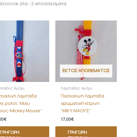
λλονται όλα - 2 αποτελέσματα
ΕΚΤΌΣ ΑΠΟΘΈΜΑΤΟΣ
μπάδες Αγόρι
Λαμπάδες Αγόρι
σχαλινή Λαμπάδα
Πασχαλινή Λαμπάδα
λε ρολόϊ “Μίκυ
αρωματική κίτρινη
ους-Mickey Mouse”
“ΜΙΚΥ ΜΑΟΥΣ”
00
€
17,00
€
ΓΡΉΓΟΡΗ
ΓΡΉΓΟΡΗ