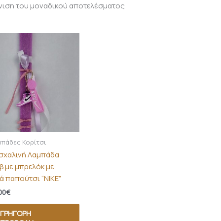
νιση του μοναδικού αποτελέσματος
πάδες Κορίτσι
σχαλινή Λαμπάδα
β με μπρελόκ με
ά παπούτσι “NIKE”
00
€
ΓΡΉΓΟΡΗ