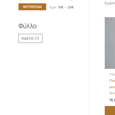
Εμφά
ΦΙΛΤΡΆΡΙΣΜΑ
Τιμή:
10€
—
20€
Φύλλο
Κορίτσι
(1)
Λαμ
Πα
μω
λιλ
15,