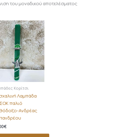
νιση του μοναδικού αποτελέσματος
πάδες Κορίτσι
σχαλινή Λαμπάδα
ΣΟΚ παλιό
θόδοξο-Ανδρέας
πανδρέου
00
€