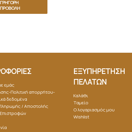
ΓΡΉΓΟΡΗ
ΠΡΟΒΟΛΉ
ΟΦΟΡΙΕΣ
ΕΞΥΠΗΡΕΤΗΣΗ
ΠΕΛΑΤΩΝ
με εμάς
ήσης-Πολιτική απορρήτου-
Καλάθι
κά δεδομένα
Ταμείο
Πληρωμής / Αποστολής
Ο λογαριασμός μου
ή Επιστροφών
Wishlist
νία