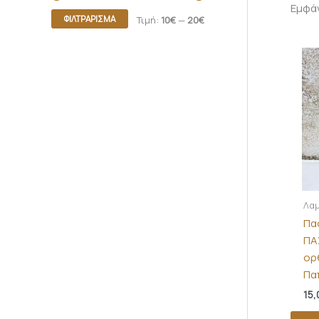
Εμφά
ΦΙΛΤΡΆΡΙΣΜΑ
Τιμή:
10€
—
20€
Λαμ
Πα
ΠΑ
ορ
Πα
15,