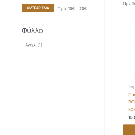
Προβά
ΦΙΛΤΡΆΡΙΣΜΑ
Τιμή:
10€
—
30€
Φύλλο
Αγόρι
(1)
Λα
Πα
RO
κό
15,