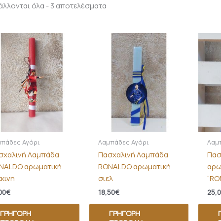
λλονται όλα - 3 αποτελέσματα
μπάδες Αγόρι
Λαμπάδες Αγόρι
Λαμ
σχαλινή Λαμπάδα
Πασχαλινή Λαμπάδα
Πασ
NALDO αρωματική
RONALDO αρωματική
αρω
κκινη
σιελ
“RO
00
€
18,50
€
25,
ΓΡΉΓΟΡΗ
ΓΡΉΓΟΡΗ