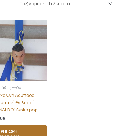
πάδες Αγόρι
χαλινή Λαμπάδα
ματική θαλασσί
NALDO” funko pop
00
€
ΓΡΉΓΟΡΗ