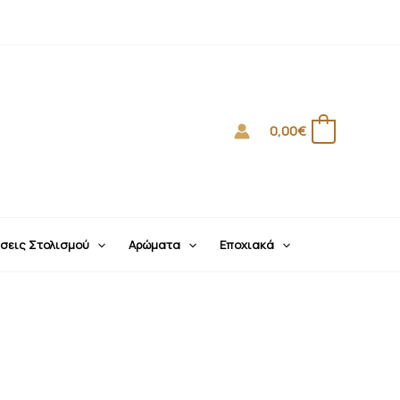
0,00
€
0
σεις Στολισμού
Αρώματα
Εποχιακά