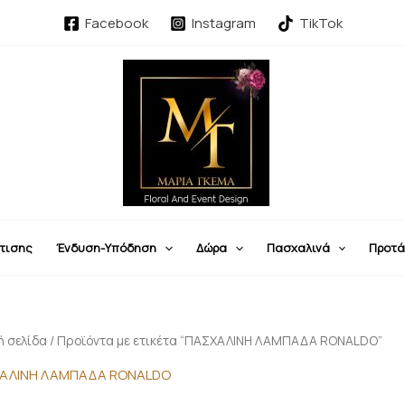
Sorted
by
Facebook
Instagram
TikTok
latest
τισης
Ένδυση-Υπόδηση
Δώρα
Πασχαλινά
Προτά
ή σελίδα
/ Προϊόντα με ετικέτα “ΠΑΣΧΑΛΙΝΗ ΛΑΜΠΑΔΑ RONALDO”
ΑΛΙΝΗ ΛΑΜΠΑΔΑ RONALDO