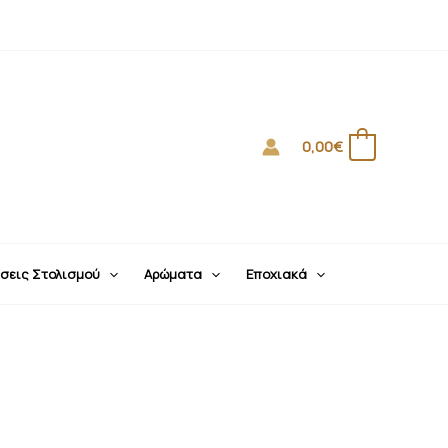
0,00
€
0
σεις Στολισμού
Αρώματα
Εποχιακά