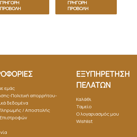
ΓΡΉΓΟΡΗ
ΓΡΉΓΟΡΗ
ΠΡΟΒΟΛΉ
ΠΡΟΒΟΛΉ
ΟΦΟΡΙΕΣ
ΕΞΥΠΗΡΕΤΗΣΗ
ΠΕΛΑΤΩΝ
με εμάς
ήσης-Πολιτική απορρήτου-
Καλάθι
κά δεδομένα
Ταμείο
Πληρωμής / Αποστολής
Ο λογαριασμός μου
ή Επιστροφών
Wishlist
νία