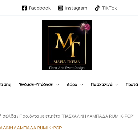
Sorted
by
Facebook
Instagram
TikTok
latest
τισης
Ένδυση-Υπόδηση
Δώρα
Πασχαλινά
Προτά
ή σελίδα
/ Προϊόντα με ετικέτα “ΠΑΣΧΑΛΙΝΗ ΛΑΜΠΑΔΑ RUMI K-POP”
ΑΛΙΝΗ ΛΑΜΠΑΔΑ RUMI K-POP