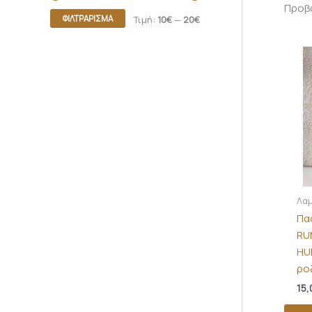
Προβά
ΦΙΛΤΡΆΡΙΣΜΑ
Τιμή:
10€
—
20€
Λαμ
Πα
RU
HU
ρο
15,