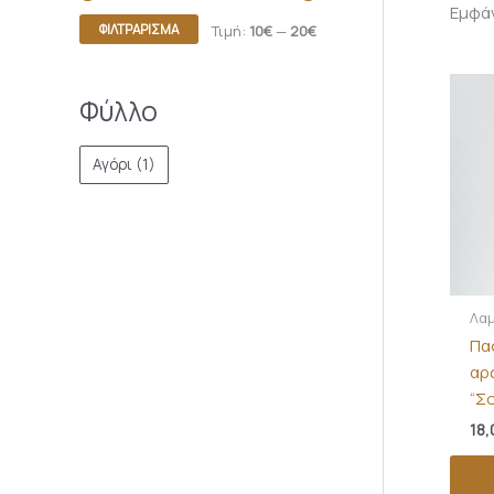
Εμφά
ΦΙΛΤΡΆΡΙΣΜΑ
Τιμή:
10€
—
20€
Φύλλο
Αγόρι
(1)
Λα
Πα
αρ
“Σ
18,