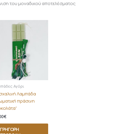
νιση του μοναδικού αποτελέσματος
μπάδες Αγόρι
σχαλινή Λαμπάδα
ωματική πράσινη
οκολάτα”
00
€
ΓΡΉΓΟΡΗ