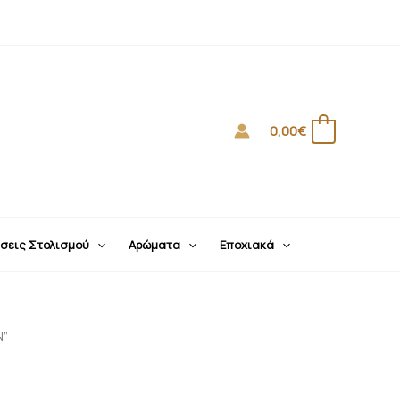
0,00
€
0
σεις Στολισμού
Αρώματα
Εποχιακά
Ν”