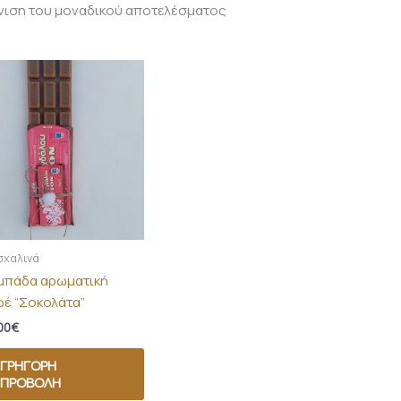
νιση του μοναδικού αποτελέσματος
χαλινά
μπάδα αρωματική
φέ “Σοκολάτα”
00
€
ΓΡΉΓΟΡΗ
ΠΡΟΒΟΛΉ