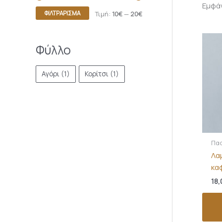
Εμφά
ΦΙΛΤΡΆΡΙΣΜΑ
Τιμή:
10€
—
20€
Φύλλο
Αγόρι
(1)
Κορίτσι
(1)
Πασ
Λα
κα
18,