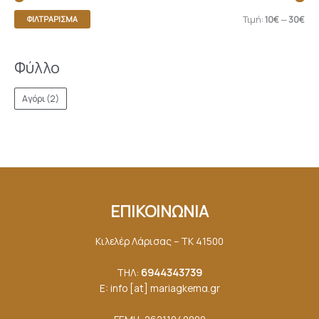
Τιμή:
10€
—
30€
ΦΙΛΤΡΆΡΙΣΜΑ
Φύλλο
Αγόρι
(2)
ΕΠΙΚΟΙΝΩΝΙΑ
Κιλελέρ Λάρισας – ΤΚ 41500
ΤΗΛ:
6944343739
E: info [at] mariagkemα.gr