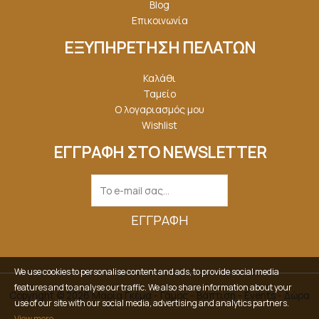
Blog
Επικοινωνία
ΕΞΥΠΗΡΕΤΗΣΗ ΠΕΛΑΤΩΝ
Καλάθι
Ταμείο
Ο λογαριασμός μου
Wishlist
ΕΓΓΡΑΦΗ ΣΤΟ NEWSLETTER
ΕΓΓΡΑΦΉ
We use cookies to personalise content and ads, to provide social media
features and to analyse our traffic. We also share information about your
Copyright © 2026 Μαρία Γκέμα - Γάμος - Βάπτιση - Events - Δώρα
use of our site with our social media, advertising and analytics partners.
View more