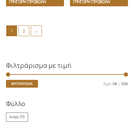
ΓΡΉΓΟΡΗ ΠΡΟΒΟΛΉ
ΓΡΉΓΟΡΗ ΠΡΟΒΟΛΉ
1
2
→
Φιλτράρισμα με τιμή
Τιμή:
0€
—
30€
ΦΙΛΤΡΆΡΙΣΜΑ
Φύλλο
Αγόρι
(11)