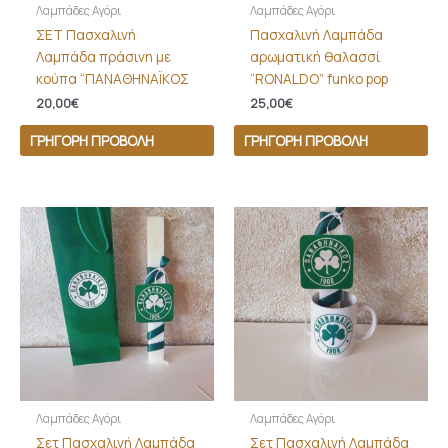
Λαμπάδες Αγόρι
Λαμπάδες Αγόρι
ΣΕΤ Πασχαλινή
Πασχαλινή Λαμπάδα
Λαμπάδα πράσινη με
αρωματική θαλασσί
κούπα “ΠΑΝΑΘΗΝΑΪΚΟΣ
“RONALDO” funko pop
20,00
€
25,00
€
ΓΡΉΓΟΡΗ ΠΡΟΒΟΛΉ
ΓΡΉΓΟΡΗ ΠΡΟΒΟΛΉ
Λαμπάδες Αγόρι
Λαμπάδες Αγόρι
Σετ Πασχαλινή Λαμπάδα
Σετ Πασχαλινή Λαμπάδα