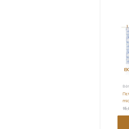
Ε
Βά
Πε
mic
15,