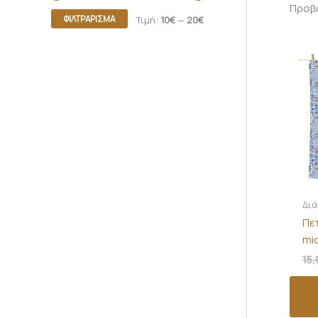
Προβά
ΦΙΛΤΡΆΡΙΣΜΑ
Τιμή:
10€
—
20€
Δι
Πε
mi
15,