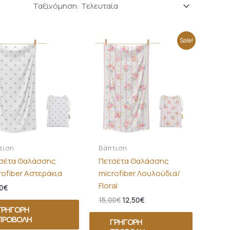
Original
Η
Sale!
price
τρέχουσα
was:
τιμή
15,00€.
είναι:
12,50€.
τιση
Βάπτιση
σέτα Θαλάσσης
Πετσέτα Θαλάσσης
rofiber Αστεράκια
microfiber Λουλούδια/
Floral
0
€
15,00
€
12,50
€
ΓΡΉΓΟΡΗ
ΠΡΟΒΟΛΉ
ΓΡΉΓΟΡΗ