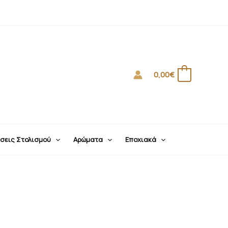
0,00
€
0
σεις Στολισμού
Αρώματα
Εποχιακά