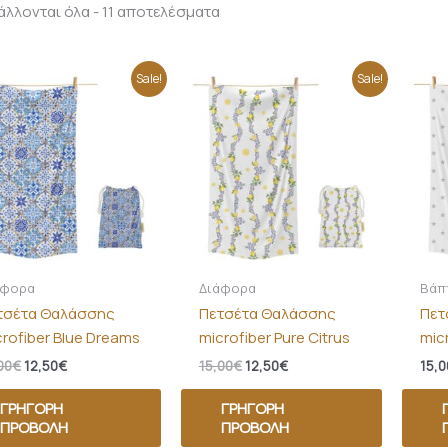
λλονται όλα - 11 αποτελέσματα
Original
Η
Original
Η
Sale!
Sale!
price
τρέχουσα
price
τρέχουσα
was:
τιμή
was:
τιμή
15,00€.
είναι:
15,00€.
είναι:
12,50€.
12,50€.
άφορα
Διάφορα
Βάπ
τσέτα Θαλάσσης
Πετσέτα Θαλάσσης
Πετ
crofiber Blue Dreams
microfiber Pure Citrus
mic
00
€
12,50
€
15,00
€
12,50
€
15,0
ΓΡΉΓΟΡΗ
ΓΡΉΓΟΡΗ
ΠΡΟΒΟΛΉ
ΠΡΟΒΟΛΉ