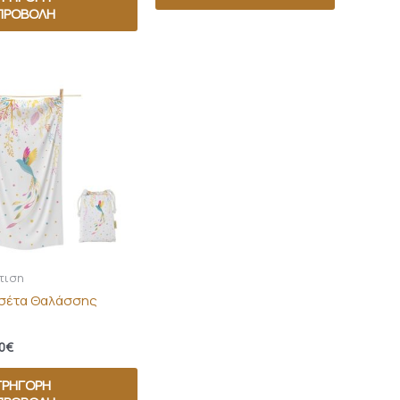
ΠΡΟΒΟΛΉ
τιση
σέτα Θαλάσσης
0
€
ΓΡΉΓΟΡΗ