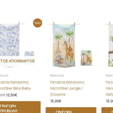
Original
Η
Sale!
price
τρέχουσα
was:
τιμή
15,00€.
είναι:
12,50€.
ΚΤΌΣ ΑΠΟΘΈΜΑΤΟΣ
πτιση
Βάπτιση
Βάπ
τσέτα Θαλάσσης
Πετσέτα Θαλάσσης
Πετ
rofiber Bliss Baby
microfiber Jungle /
mic
Ζούγκλα
Safa
00
€
12,50
€
15,00
€
15,0
ΓΡΉΓΟΡΗ
ΠΡΟΒΟΛΉ
ΓΡΉΓΟΡΗ