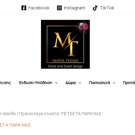
Sorted
by
Facebook
Instagram
TikTok
latest
τισης
Ένδυση-Υπόδηση
Δώρα
Πασχαλινά
Προτά
ή σελίδα
/ Προϊόντα με ετικέτα “ΠΕΤΣΕΤΑ ΠΑΡΑΛΙΑΣ”
ΕΤΑ ΠΑΡΑΛΙΑΣ