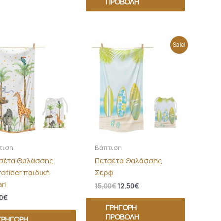
ΠΡΟΒΟΛΉ
Original
Η
Sale!
price
τρέχουσα
was:
τιμή
15,00€.
είναι:
12,50€.
τιση
Βάπτιση
σέτα Θαλάσσης
Πετσέτα Θαλάσσης
rofiber παιδική
Σερφ
ri
15,00
€
12,50
€
0
€
ΓΡΉΓΟΡΗ
ΠΡΟΒΟΛΉ
ΓΡΉΓΟΡΗ