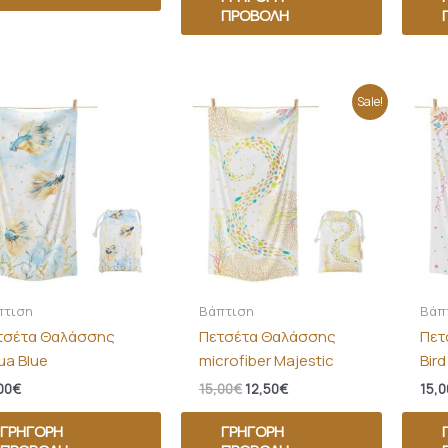
ΠΡΟΒΟΛΉ
Original
Η
Sale!
price
τρέχουσα
was:
τιμή
15,00€.
είναι:
12,50€.
πτιση
Βάπτιση
Βάπ
τσέτα Θαλάσσης
Πετσέτα Θαλάσσης
Πετ
ua Blue
microfiber Majestic
Bird
00
€
15,00
€
12,50
€
15,0
ΓΡΉΓΟΡΗ
ΓΡΉΓΟΡΗ