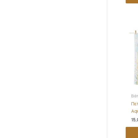
Βά
Πε
Aq
15,