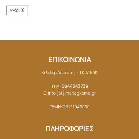
Αγόρι
(1)
ΕΠΙΚΟΙΝΩΝΙΑ
Κιλελέρ Λάρισας – ΤΚ 41500
ΤΗΛ:
6944343739
E: info [at] mariagkemα.gr
ΓΕΜΗ: 26211040000
ΠΛΗΡΟΦΟΡΙΕΣ