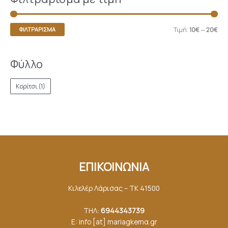
Τιμή:
10€
—
20€
ΦΙΛΤΡΆΡΙΣΜΑ
Φύλλο
Κορίτσι
(1)
ΕΠΙΚΟΙΝΩΝΙΑ
Κιλελέρ Λάρισας – ΤΚ 41500
ΤΗΛ:
6944343739
E: info [at] mariagkemα.gr