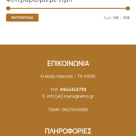
Τιμή:
10€
—
30€
ΦΙΛΤΡΆΡΙΣΜΑ
ΕΠΙΚΟΙΝΩΝΙΑ
Κιλελέρ Λάρισας – ΤΚ 41500
ΤΗΛ:
6944343739
E: info [at] mariagkemα.gr
ΓΕΜΗ: 26211040000
ΠΛΗΡΟΦΟΡΙΕΣ