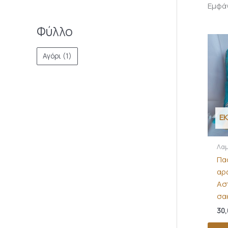
Εμφά
Φύλλο
Αγόρι
(1)
Ε
Λα
Πα
αρ
Ασ
σα
30,