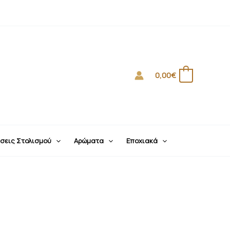
0,00
€
0
σεις Στολισμού
Αρώματα
Εποχιακά