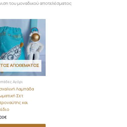
νιση του μοναδικού αποτελέσματος
ΚΤΌΣ ΑΠΟΘΈΜΑΤΟΣ
μπάδες Αγόρι
σχαλινή Λαμπάδα
ωματική Σετ
τροναύτης και
κίδιο
00
€