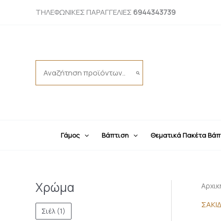
Μετάβαση
ΤΗΛΕΦΩΝΙΚΕΣ ΠΑΡΑΓΓΕΛΙΕΣ
6944343739
στο
περιεχόμενο
Search
for:
Γάμος
Βάπτιση
Θεματικά Πακέτα Βάπ
Χρώμα
Αρχικ
ΣΑΚΙ
Σιέλ
(1)