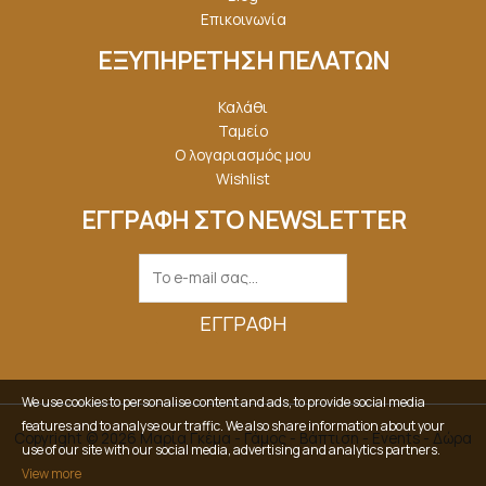
Επικοινωνία
ΕΞΥΠΗΡΕΤΗΣΗ ΠΕΛΑΤΩΝ
Καλάθι
Ταμείο
Ο λογαριασμός μου
Wishlist
ΕΓΓΡΑΦΗ ΣΤΟ NEWSLETTER
ΕΓΓΡΑΦΉ
We use cookies to personalise content and ads, to provide social media
features and to analyse our traffic. We also share information about your
Copyright © 2026 Μαρία Γκέμα - Γάμος - Βάπτιση - Events - Δώρα
use of our site with our social media, advertising and analytics partners.
View more