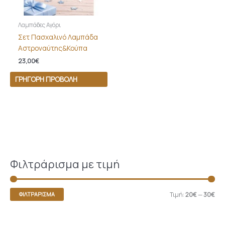
Λαμπάδες Αγόρι
Σετ Πασχαλινό Λαμπάδα
Αστροναύτης&Κούπα
23,00
€
ΓΡΉΓΟΡΗ ΠΡΟΒΟΛΉ
Φιλτράρισμα με τιμή
Τιμή:
20€
—
30€
ΦΙΛΤΡΆΡΙΣΜΑ