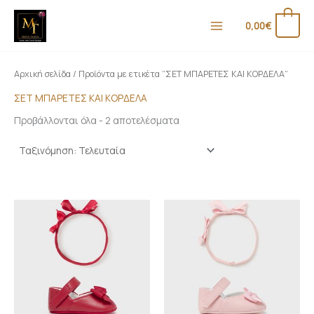
Sorted
Μετάβαση
Ε
Μ
by
στο
latest
0
0,00
€
λ
έ
περιεχόμενο
ά
γ
χ
ι
Αρχική σελίδα
/ Προϊόντα με ετικέτα “ΣΕΤ ΜΠΑΡΕΤΕΣ ΚΑΙ ΚΟΡΔΕΛΑ”
ι
σ
ΣΕΤ ΜΠΑΡΕΤΕΣ ΚΑΙ ΚΟΡΔΕΛΑ
σ
τ
Προβάλλονται όλα - 2 αποτελέσματα
τ
η
η
τ
τ
ι
ι
μ
μ
ή
ή