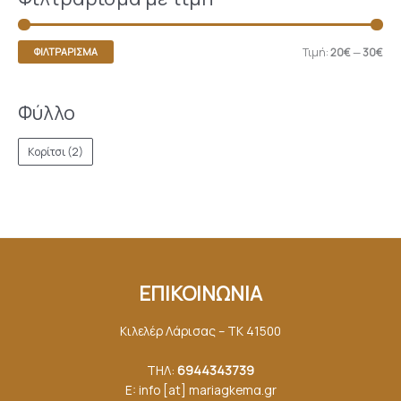
Τιμή:
20€
—
30€
ΦΙΛΤΡΆΡΙΣΜΑ
Φύλλο
Κορίτσι
(2)
ΕΠΙΚΟΙΝΩΝΙΑ
Κιλελέρ Λάρισας – ΤΚ 41500
ΤΗΛ:
6944343739
E: info [at] mariagkemα.gr