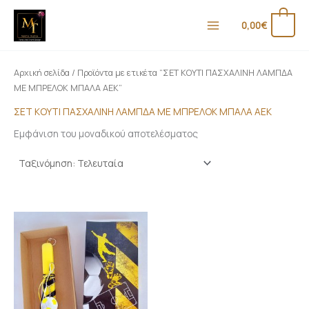
Μετάβαση
Ε
Μ
στο
0
0,00
€
λ
έ
περιεχόμενο
ά
γ
χ
ι
Αρχική σελίδα
/ Προϊόντα με ετικέτα “ΣΕΤ ΚΟΥΤΙ ΠΑΣΧΑΛΙΝΗ ΛΑΜΠΔΑ
ι
σ
ΜΕ ΜΠΡΕΛΟΚ ΜΠΑΛΑ ΑΕΚ”
σ
τ
ΣΕΤ ΚΟΥΤΙ ΠΑΣΧΑΛΙΝΗ ΛΑΜΠΔΑ ΜΕ ΜΠΡΕΛΟΚ ΜΠΑΛΑ ΑΕΚ
τ
η
Εμφάνιση του μοναδικού αποτελέσματος
η
τ
τ
ι
ι
μ
μ
ή
ή