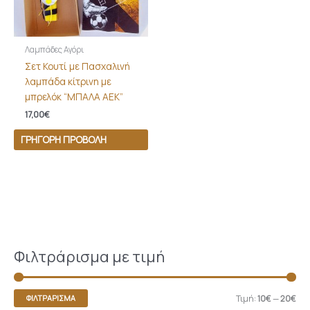
Λαμπάδες Αγόρι
Σετ Κουτί με Πασχαλινή
λαμπάδα κίτρινη με
μπρελόκ “ΜΠΑΛΑ ΑΕΚ”
17,00
€
ΓΡΉΓΟΡΗ ΠΡΟΒΟΛΉ
Φιλτράρισμα με τιμή
Τιμή:
10€
—
20€
ΦΙΛΤΡΆΡΙΣΜΑ