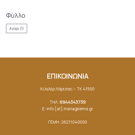
Φύλλο
Αγόρι
(1)
ΕΠΙΚΟΙΝΩΝΙΑ
Κιλελέρ Λάρισας – ΤΚ 41500
ΤΗΛ:
6944343739
E: info [at] mariagkemα.gr
ΓΕΜΗ: 26211040000