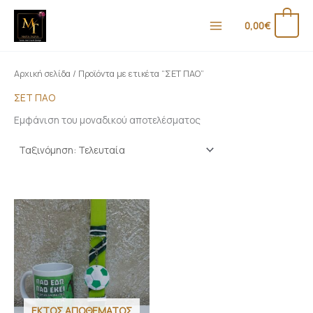
Μετάβαση
στο
0
0,00
€
περιεχόμενο
Αρχική σελίδα
/ Προϊόντα με ετικέτα “ΣΕΤ ΠΑΟ”
ΣΕΤ ΠΑΟ
Εμφάνιση του μοναδικού αποτελέσματος
ΕΚΤΌΣ ΑΠΟΘΈΜΑΤΟΣ