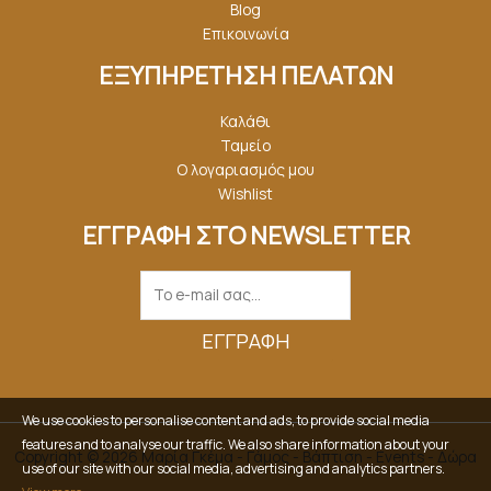
Blog
Επικοινωνία
ΕΞΥΠΗΡΕΤΗΣΗ ΠΕΛΑΤΩΝ
Καλάθι
Ταμείο
Ο λογαριασμός μου
Wishlist
ΕΓΓΡΑΦΗ ΣΤΟ NEWSLETTER
ΕΓΓΡΑΦΉ
We use cookies to personalise content and ads, to provide social media
features and to analyse our traffic. We also share information about your
Copyright © 2026 Μαρία Γκέμα - Γάμος - Βάπτιση - Events - Δώρα
use of our site with our social media, advertising and analytics partners.