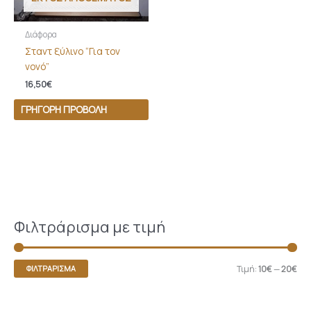
Διάφορα
Σταντ ξύλινο “Για τον
νονό”
16,50
€
ΓΡΉΓΟΡΗ ΠΡΟΒΟΛΉ
Φιλτράρισμα με τιμή
Τιμή:
10€
—
20€
ΦΙΛΤΡΆΡΙΣΜΑ