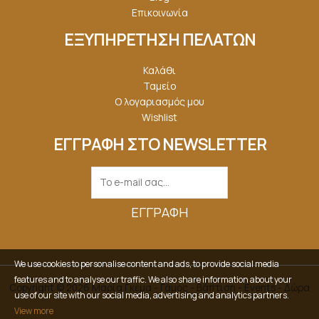
Επικοινωνία
ΕΞΥΠΗΡΕΤΗΣΗ ΠΕΛΑΤΩΝ
Καλάθι
Ταμείο
Ο λογαριασμός μου
Wishlist
ΕΓΓΡΑΦΗ ΣΤΟ NEWSLETTER
ΕΓΓΡΑΦΉ
We use cookies to personalise content and ads, to provide social media
features and to analyse our traffic. We also share information about your
Copyright © 2026 Μαρία Γκέμα - Γάμος - Βάπτιση - Events - Δώρα
use of our site with our social media, advertising and analytics partners.
View more