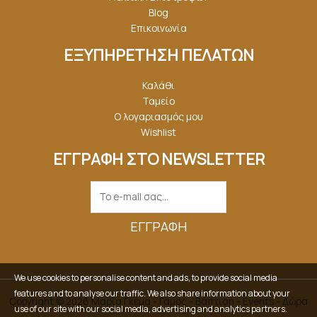
Blog
Επικοινωνία
ΕΞΥΠΗΡΕΤΗΣΗ ΠΕΛΑΤΩΝ
Καλάθι
Ταμείο
Ο λογαριασμός μου
Wishlist
ΕΓΓΡΑΦΗ ΣΤΟ NEWSLETTER
ΕΓΓΡΑΦΉ
We use cookies to personalise content and ads, to provide social media
features and to analyse our traffic. We also share information about your
Copyright © 2026 Μαρία Γκέμα - Γάμος - Βάπτιση - Events - Δώρα
use of our site with our social media, advertising and analytics partners.