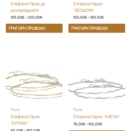
Στέφανα Γάμου με
Στέφανα Γάμου
μονογράμματα
“ΘΕΟΔΩΡΑ”
105,00
€
–
200,00
€
100,00
€
–
180,00
€
ΓΡΉΓΟΡΗ ΠΡΟΒΟΛΉ
ΓΡΉΓΟΡΗ ΠΡΟΒΟΛΉ
Price
Price
range:
range:
85,00€
78,00€
through
through
165,00€
160,00€
Γάμος
Γάμος
Στέφανα Γάμου
Στέφανα Γάμου “ΑΛΕΞΙΑ”
“ΕΥΓΕΝΙΑ”
78,00
€
–
160,00
€
85,00
€
–
165,00
€