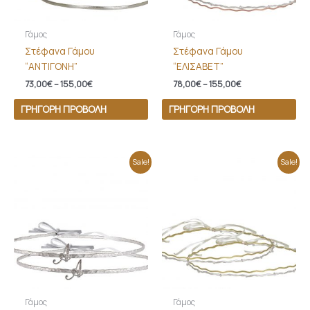
Γάμος
Γάμος
Στέφανα Γάμου
Στέφανα Γάμου
“ΑΝΤΙΓΟΝΗ”
“ΕΛΙΣΑΒΕΤ”
73,00
€
–
155,00
€
78,00
€
–
155,00
€
ΓΡΉΓΟΡΗ ΠΡΟΒΟΛΉ
ΓΡΉΓΟΡΗ ΠΡΟΒΟΛΉ
Price
Price
Sale!
Sale!
range:
range:
105,00€
100,00€
through
through
200,00€
180,00€
Γάμος
Γάμος