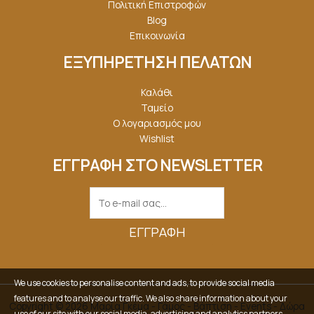
Πολιτική Επιστροφών
Blog
Επικοινωνία
ΕΞΥΠΗΡΕΤΗΣΗ ΠΕΛΑΤΩΝ
Καλάθι
Ταμείο
Ο λογαριασμός μου
Wishlist
ΕΓΓΡΑΦΗ ΣΤΟ NEWSLETTER
ΕΓΓΡΑΦΉ
We use cookies to personalise content and ads, to provide social media
features and to analyse our traffic. We also share information about your
Copyright © 2026 Μαρία Γκέμα - Γάμος - Βάπτιση - Events - Δώρα
use of our site with our social media, advertising and analytics partners.