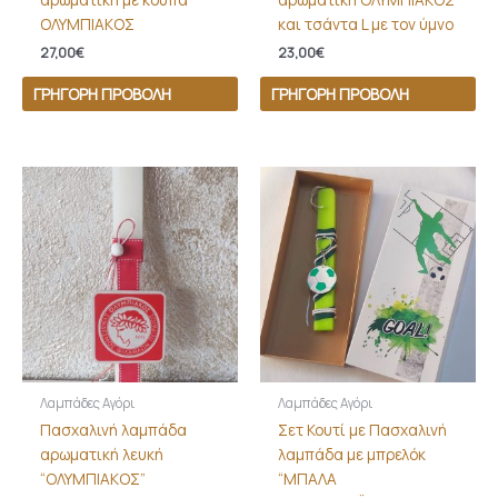
ΟΛΥΜΠΙΑΚΟΣ
και τσάντα L με τον ύμνο
27,00
€
23,00
€
ΓΡΉΓΟΡΗ ΠΡΟΒΟΛΉ
ΓΡΉΓΟΡΗ ΠΡΟΒΟΛΉ
Λαμπάδες Αγόρι
Λαμπάδες Αγόρι
Πασχαλινή λαμπάδα
Σετ Κουτί με Πασχαλινή
αρωματική λευκή
λαμπάδα με μπρελόκ
“ΟΛΥΜΠΙΑΚΟΣ”
“ΜΠΑΛΑ