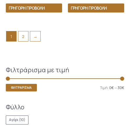
ΓΡΉΓΟΡΗ ΠΡΟΒΟΛΉ
ΓΡΉΓΟΡΗ ΠΡΟΒΟΛΉ
1
2
→
Φιλτράρισμα με τιμή
Τιμή:
0€
—
30€
ΦΙΛΤΡΆΡΙΣΜΑ
Φύλλο
Αγόρι
(10)