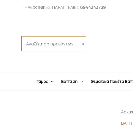
Μετάβαση
ΤΗΛΕΦΩΝΙΚΕΣ ΠΑΡΑΓΓΕΛΙΕΣ
6944343739
στο
περιεχόμενο
Search
for:
Γάμος
Βάπτιση
Θεματικά Πακέτα Βάπ
Αρχικ
ΒΑΠΤ