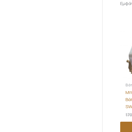
Εμφά
Βά
Μπ
Βά
SW
170