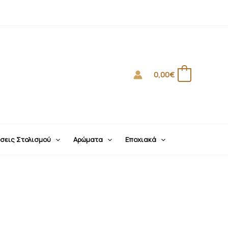
0,00
€
0
σεις Στολισμού
Αρώματα
Εποχιακά