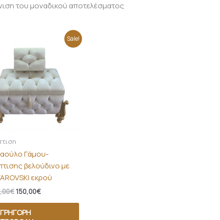
νιση του μοναδικού αποτελέσματος
Original
Η
Sale!
price
τρέχουσα
was:
τιμή
170,00€.
είναι:
150,00€.
πτιση
αούλο Γάμου-
πτισης βελούδινο με
AROVSKI εκρού
,00
€
150,00
€
ΓΡΉΓΟΡΗ