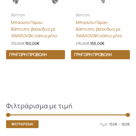
Βάπτιση
Βάπτιση
Μπαούλο Γάμου-
Μπαούλο Γάμου-
Βάπτισης βελούδινο με
Βάπτισης βελούδινο με
SWAROVSKI σάπιο μήλο
SWAROVSKI σάπιο μήλο
170,00
€
150,00
€
175,00
€
155,00
€
ΓΡΉΓΟΡΗ ΠΡΟΒΟΛΉ
ΓΡΉΓΟΡΗ ΠΡΟΒΟΛΉ
Φιλτράρισμα με τιμή
Τιμή:
150€
—
160€
ΦΙΛΤΡΆΡΙΣΜΑ