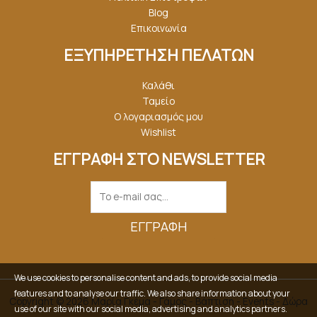
Blog
Επικοινωνία
ΕΞΥΠΗΡΕΤΗΣΗ ΠΕΛΑΤΩΝ
Καλάθι
Ταμείο
Ο λογαριασμός μου
Wishlist
ΕΓΓΡΑΦΗ ΣΤΟ NEWSLETTER
ΕΓΓΡΑΦΉ
We use cookies to personalise content and ads, to provide social media
features and to analyse our traffic. We also share information about your
Copyright © 2026 Μαρία Γκέμα - Γάμος - Βάπτιση - Events - Δώρα
use of our site with our social media, advertising and analytics partners.